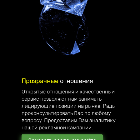
Прозрачные
отношения
Открытые отношения и качественный
сервис позволяют нам занимать
Делаем
стильные сайты
,
лидирующие позиции на рынке. Рады
проконсультировать Вас по любому
которые вас вдохновляют!
вопросу. Предоставим Вам аналитику
Приветствую, меня зовут Андрей
нашей рекламной кампании.
Юзефович, я руководитель компании
Unicode-Profi