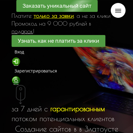
Заказать уникальный сайт
Платите
только за заявки
, а не за клики
Промокод на 9 000 рублей в
подарок
!
Узнать, как не платить за клики
Вход
Зарегистрироваться
за 7 дней с
гарантированным
потоком потенциальных клиентов
С
о
з
д
а
н
и
е
с
а
й
т
о
в
в
в
З
л
а
т
о
у
с
т
е