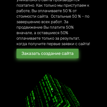
собственный мегамаркетплейс;
поэтапно. Как только мы приступаем к
— в 2020 году создали авторский online
работе, Вы оплачиваете 50 % от
курс по созданию сайтов под ключ.
стоимости сайта. Остальные 50 % - по
завершению всех работ. За
продвижение Вы платите 50%
вначале, а оставшиеся 50%
оплачиваете только за результат,
когда получите первые заявки с сайта!
Заказать создание сайта
2016 год начало работы
нашей компании
180 + создано всего
стильных сайтов
наши клиенты уже в 17
городах