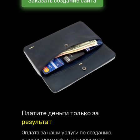
Заказать создание сайта
Мы стараемся превзойти ожидания наших
клиентов. В награду они рекомендуют нас
своим знакомым и партнёрам.
С каждым клиентом общаюсь лично и
детально отвечаю на все вопросы.
Наша компания занимается созданием
сайтов, интернет-магазинов, лендингов и
их продвижением по всей России.
Являемся официальным партнёром
компании Mottor. Мы постоянно улучшаем
качество обслуживания. Работаем на
репутацию - поэтому дорожим каждым
клиентом.
Платите деньги только за
результат
Наши достижения:
— в 2023 году запустили франшизу;
Оплата за наши услуги по созданию
— в 2022 году начали разрабатывать свой
уникального сайта производится