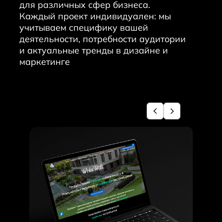
для различных сфер бизнеса.
Каждый проект индивидуален: мы
учитываем специфику вашей
деятельности, потребности аудитории
и актуальные тренды в дизайне и
маркетинге
Андрей Юзефович
руководитель Unicode-Profi
Развиваемся и масштабируем
бизнес
Делимся опытом и знаниями
Разрабатываем мобильные
приложения
ЗАПУСТИЛИ ФРАНШИЗУ
ОБУЧАЕМ РАЗРАБОТКЕ
СОЗДАЁМ СОБСТВЕННЫЕ
IT-ПРОДУКТЫ