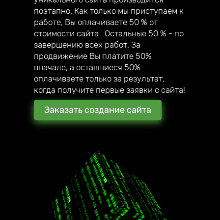
собственный мегамаркетплейс;
поэтапно. Как только мы приступаем к
— в 2020 году создали авторский online
работе, Вы оплачиваете 50 % от
курс по созданию сайтов под ключ.
стоимости сайта. Остальные 50 % - по
завершению всех работ. За
продвижение Вы платите 50%
вначале, а оставшиеся 50%
оплачиваете только за результат,
когда получите первые заявки с сайта!
Заказать создание сайта
2016 год начало работы
нашей компании
180 + создано всего
стильных сайтов
наши клиенты уже в 17
городах