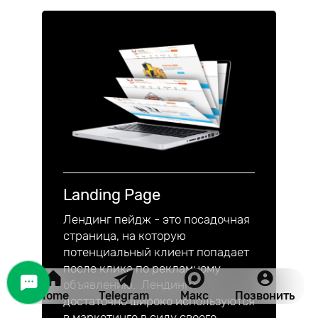
Landing Page
Лендинг пейдж - это посадочная
страница, на которую
потенциальный клиент попадает
после клика по рекламному
объявлению. Лендинги
Home
Telegram
Макс
Позвонить
достаточно широко используются
в маркетинге в силу своего