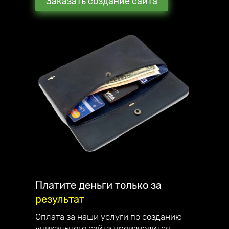
Заказать создание сайта
Мы стараемся превзойти ожидания наших
клиентов. В награду они рекомендуют нас
своим знакомым и партнёрам.
С каждым клиентом общаюсь лично и
детально отвечаю на все вопросы.
Наша компания занимается созданием
сайтов, интернет-магазинов, лендингов и
их продвижением по всей России.
Являемся официальным партнёром
компании Mottor. Мы постоянно улучшаем
качество обслуживания. Работаем на
репутацию - поэтому дорожим каждым
клиентом.
Платите деньги только за
результат
Наши достижения:
— в 2023 году запустили франшизу;
Оплата за наши услуги по созданию
— в 2022 году начали разрабатывать свой
уникального сайта производится