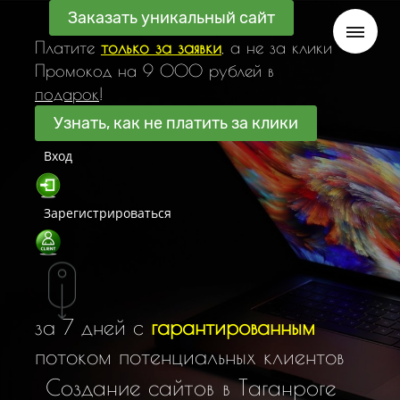
Заказать уникальный сайт
Платите
только за заявки
, а не за клики
Промокод на 9 000 рублей в
подарок
!
Узнать, как не платить за клики
Вход
Зарегистрироваться
за 7 дней с
гарантированным
потоком потенциальных клиентов
С
о
з
д
а
н
и
е
с
а
й
т
о
в
в
Т
а
г
а
н
р
о
г
е