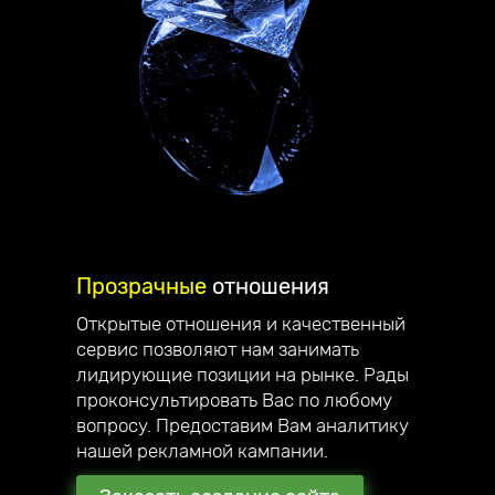
Прозрачные
отношения
Открытые отношения и качественный
сервис позволяют нам занимать
Делаем
стильные сайты
,
лидирующие позиции на рынке. Рады
проконсультировать Вас по любому
которые вас вдохновляют!
вопросу. Предоставим Вам аналитику
Приветствую, меня зовут Андрей
нашей рекламной кампании.
Юзефович, я руководитель компании
Unicode-Profi