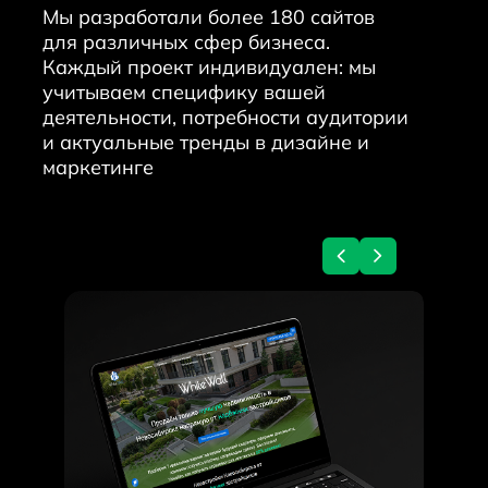
Мы разработали более 180 сайтов
для различных сфер бизнеса.
Каждый проект индивидуален: мы
учитываем специфику вашей
деятельности, потребности аудитории
и актуальные тренды в дизайне и
маркетинге
Андрей Юзефович
руководитель Unicode-Profi
Мы создаём сайты, интернет-
магазины и мобильные
приложения с 2016 года
Мы разработали более 180
сайтов для различных сфер
бизнеса.
Разрабатываем мобильные
приложения