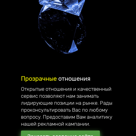
Прозрачные
отношения
Открытые отношения и качественный
сервис позволяют нам занимать
Делаем
стильные сайты
,
лидирующие позиции на рынке. Рады
проконсультировать Вас по любому
которые вас вдохновляют!
вопросу. Предоставим Вам аналитику
Приветствую, меня зовут Андрей
нашей рекламной кампании.
Юзефович, я руководитель компании
Unicode-Profi