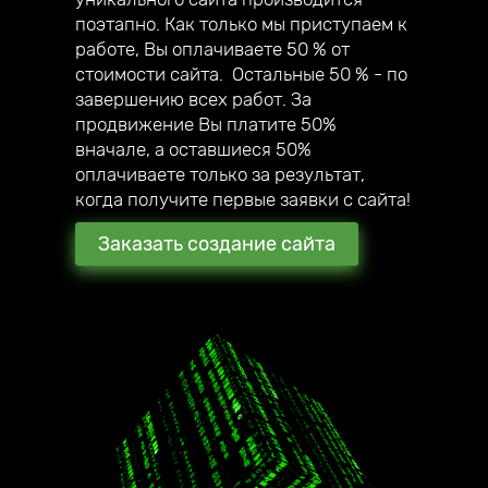
собственный мегамаркетплейс;
поэтапно. Как только мы приступаем к
— в 2020 году создали авторский online
работе, Вы оплачиваете 50 % от
курс по созданию сайтов под ключ.
стоимости сайта. Остальные 50 % - по
завершению всех работ. За
продвижение Вы платите 50%
вначале, а оставшиеся 50%
оплачиваете только за результат,
когда получите первые заявки с сайта!
Заказать создание сайта
2016 год начало работы
нашей компании
180 + создано всего
стильных сайтов
наши клиенты уже в 17
городах