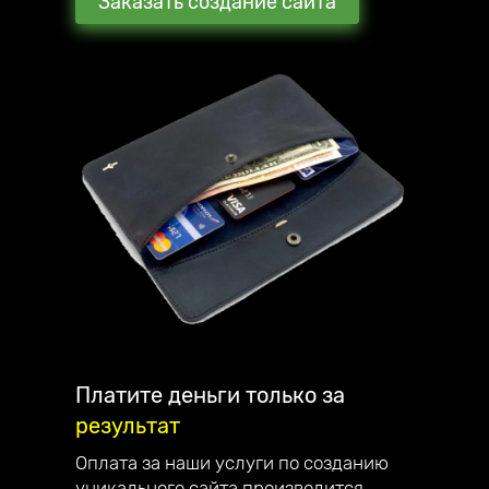
Заказать создание сайта
Мы стараемся превзойти ожидания наших
клиентов. В награду они рекомендуют нас
своим знакомым и партнёрам.
С каждым клиентом общаюсь лично и
детально отвечаю на все вопросы.
Наша компания занимается созданием
сайтов, интернет-магазинов, лендингов и
их продвижением по всей России.
Являемся официальным партнёром
компании Mottor. Мы постоянно улучшаем
качество обслуживания. Работаем на
репутацию - поэтому дорожим каждым
клиентом.
Платите деньги только за
результат
Наши достижения:
— в 2023 году запустили франшизу;
Оплата за наши услуги по созданию
— в 2022 году начали разрабатывать свой
уникального сайта производится