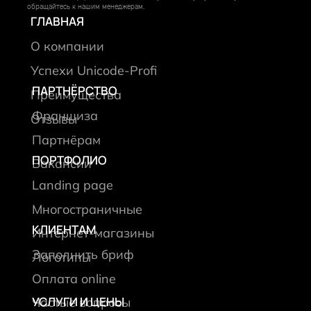
обращайтесь к нашим менеджерам.
ГЛАВНАЯ
О компании
Успехи Unicode-Profi
ПАРТНЁРСТВО
Преимущества
Франшиза
Отзывы
Партнёрам
ПОРТФОЛИО
Вакансии
Landing page
Многостраничные
КЛИЕНТАМ
Интернет-магазины
Заполнить бриф
Логотипы
Оплата online
УСЛУГИ И ЦЕНЫ
Частые вопросы