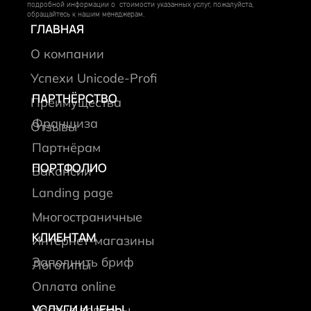
подробной информации о стоимости указанных услуг, пожалуйста,
обращайтесь к нашим менеджерам.
ГЛАВНАЯ
О компании
Успехи Unicode-Profi
ПАРТНЁРСТВО
Преимущества
Франшиза
Отзывы
Партнёрам
ПОРТФОЛИО
Вакансии
Landing page
Многостраничные
КЛИЕНТАМ
Интернет-магазины
Заполнить бриф
Логотипы
Оплата online
УСЛУГИ И ЦЕНЫ
Частые вопросы