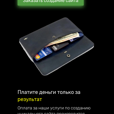
Заказать создание сайта
Мы стараемся превзойти ожидания наших
клиентов. В награду они рекомендуют нас
своим знакомым и партнёрам.
С каждым клиентом общаюсь лично и
детально отвечаю на все вопросы.
Наша компания занимается созданием
сайтов, интернет-магазинов, лендингов и
их продвижением по всей России.
Являемся официальным партнёром
компании Mottor. Мы постоянно улучшаем
качество обслуживания. Работаем на
репутацию - поэтому дорожим каждым
клиентом.
Платите деньги только за
результат
Наши достижения:
— в 2023 году запустили франшизу;
Оплата за наши услуги по созданию
— в 2022 году начали разрабатывать свой
уникального сайта производится