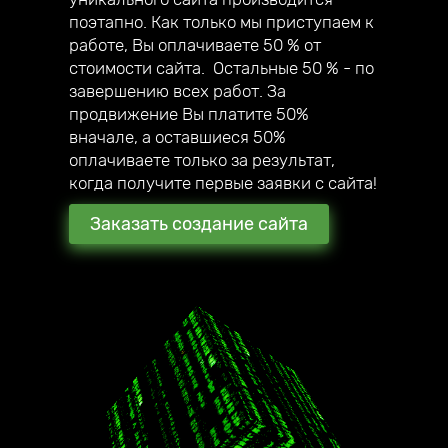
собственный мегамаркетплейс;
поэтапно. Как только мы приступаем к
— в 2020 году создали авторский online
работе, Вы оплачиваете 50 % от
курс по созданию сайтов под ключ.
стоимости сайта. Остальные 50 % - по
завершению всех работ. За
продвижение Вы платите 50%
вначале, а оставшиеся 50%
оплачиваете только за результат,
когда получите первые заявки с сайта!
Заказать создание сайта
2016 год начало работы
нашей компании
180 + создано всего
стильных сайтов
наши клиенты уже в 17
городах