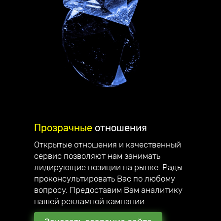
Прозрачные
отношения
Открытые отношения и качественный
сервис позволяют нам занимать
Делаем
стильные сайты
,
лидирующие позиции на рынке. Рады
проконсультировать Вас по любому
которые вас вдохновляют!
вопросу. Предоставим Вам аналитику
Приветствую, меня зовут Андрей
нашей рекламной кампании.
Юзефович, я руководитель компании
Unicode-Profi