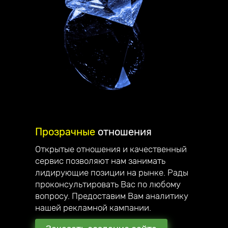
Прозрачные
отношения
Открытые отношения и качественный
сервис позволяют нам занимать
Делаем
стильные сайты
,
лидирующие позиции на рынке. Рады
проконсультировать Вас по любому
которые вас вдохновляют!
вопросу. Предоставим Вам аналитику
Приветствую, меня зовут Андрей
нашей рекламной кампании.
Юзефович, я руководитель компании
Unicode-Profi