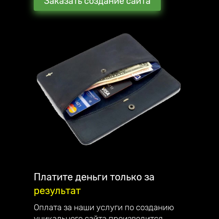
Заказать создание сайта
Мы стараемся превзойти ожидания наших
клиентов. В награду они рекомендуют нас
своим знакомым и партнёрам.
С каждым клиентом общаюсь лично и
детально отвечаю на все вопросы.
Наша компания занимается созданием
сайтов, интернет-магазинов, лендингов и
их продвижением по всей России.
Являемся официальным партнёром
компании Mottor. Мы постоянно улучшаем
качество обслуживания. Работаем на
репутацию - поэтому дорожим каждым
клиентом.
Платите деньги только за
результат
Наши достижения:
— в 2023 году запустили франшизу;
Оплата за наши услуги по созданию
— в 2022 году начали разрабатывать свой
уникального сайта производится