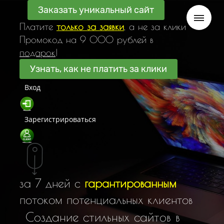
Заказать уникальный сайт
Платите
только за заявки
, а не за клики
Промокод на 9 000 рублей в
подарок
!
Узнать, как не платить за клики
Вход
Зарегистрироваться
за 7 дней с
гарантированным
потоком потенциальных клиентов
С
о
з
д
а
н
и
е
с
т
и
л
ь
н
ы
х
с
а
й
т
о
в
в