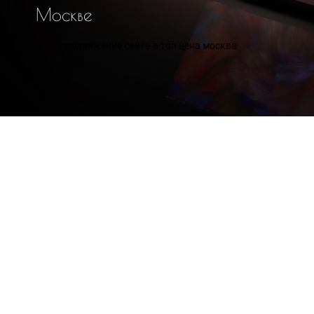
М
о
с
к
в
е
продвижение сайта в топ цена москва