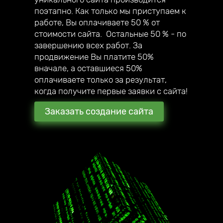
собственный мегамаркетплейс;
поэтапно. Как только мы приступаем к
— в 2020 году создали авторский online
работе, Вы оплачиваете 50 % от
курс по созданию сайтов под ключ.
стоимости сайта. Остальные 50 % - по
завершению всех работ. За
продвижение Вы платите 50%
вначале, а оставшиеся 50%
оплачиваете только за результат,
когда получите первые заявки с сайта!
Заказать создание сайта
2016 год начало работы
нашей компании
180 + создано всего
стильных сайтов
наши клиенты уже в 17
городах