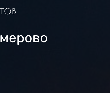
тов
емерово