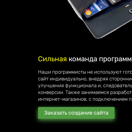
Сильная
команда программ
Делаем
стильные сай
Наши программисты не используют гото
вас вдохновляют!
сайт индивидуально, внедряя сторонни
улучшения функционала и, следовател
Приветствую, меня зовут Андрей Юзефо
конверсии. Также занимаемся разрабо
руководитель компании Unicode-Profi
интернет-магазинов, с подключением 
Мы стараемся превзойти ожидания наших кли
рекомендуют нас своим знакомым и партнёр
Заказать создание сайта
С каждым клиентом общаюсь лично и детальн