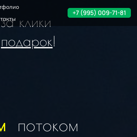
тфолио
+7 (995) 009-71-81
 за клики
такты
в
подарок
!
м
потоком