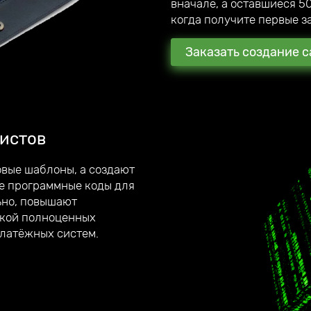
вначале, а оставшиеся 50
когда получите первые за
Заказать создание с
истов
ты
, которые
вые шаблоны, а создают
е программные коды для
ьно, повышают
вич, я
ткой полноценных
платёжных систем.
ентов. В награду они
ам.
о отвечаю на все вопросы.