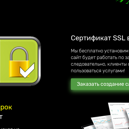
, интернет-магазинов,
ии. Являемся официальным
лучшаем качество
этому дорожим каждым
Сертификат SSL 
Мы бесплатно установим
сайт будет работать по 
обственный мегамаркетплейс;
следовательно, клиенты 
 по созданию сайтов под ключ.
пользоваться услугами!
Заказать создание с
арок
т