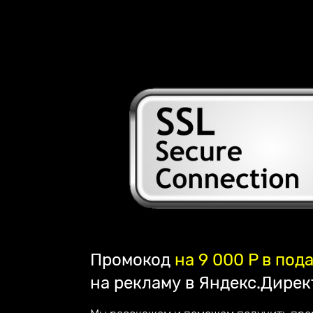
Наша компания занимается созданием сайтов
лендингов и их продвижением по всей Росс
партнёром компании Mottor. Мы постоянно у
обслуживания. Работаем на репутацию - по
клиентом.
Наши достижения:
— в 2023 году запустили франшизу;
— в 2022 году начали разрабатывать свой с
— в 2020 году создали авторский online курс
2016 год начало работы
Промокод
на 9 000 P в под
нашей компании
на рекламу в Яндекс.Дирек
180 + создано всего
стильных сайтов