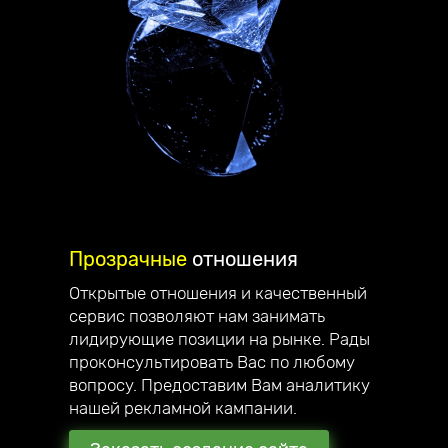
Прозрачные
отношения
Открытые отношения и качественный
сервис позволяют нам занимать
Делаем
стильные сайты
,
лидирующие позиции на рынке. Рады
проконсультировать Вас по любому
которые вас вдохновляют!
вопросу. Предоставим Вам аналитику
Приветствую, меня зовут Андрей
нашей рекламной кампании.
Юзефович, я руководитель компании
Unicode-Profi