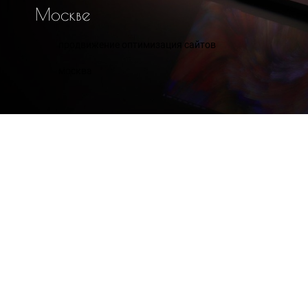
М
о
с
к
в
е
продвижение оптимизация сайтов
москва