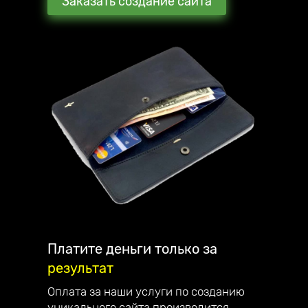
Заказать создание сайта
Мы стараемся превзойти ожидания наших
клиентов. В награду они рекомендуют нас
своим знакомым и партнёрам.
С каждым клиентом общаюсь лично и
детально отвечаю на все вопросы.
Наша компания занимается созданием
сайтов, интернет-магазинов, лендингов и
их продвижением по всей России.
Являемся официальным партнёром
компании Mottor. Мы постоянно улучшаем
качество обслуживания. Работаем на
репутацию - поэтому дорожим каждым
клиентом.
Платите деньги только за
результат
Наши достижения:
— в 2023 году запустили франшизу;
Оплата за наши услуги по созданию
— в 2022 году начали разрабатывать свой
уникального сайта производится