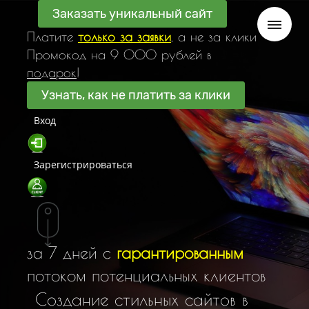
Заказать уникальный сайт
Платите
только за заявки
, а не за клики
Промокод на 9 000 рублей в
подарок
!
Узнать, как не платить за клики
Вход
Зарегистрироваться
за 7 дней с
гарантированным
потоком потенциальных клиентов
С
о
з
д
а
н
и
е
с
т
и
л
ь
н
ы
х
с
а
й
т
о
в
в