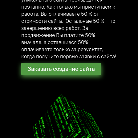
собственный мегамаркетплейс;
поэтапно. Как только мы приступаем к
— в 2020 году создали авторский online
работе, Вы оплачиваете 50 % от
курс по созданию сайтов под ключ.
стоимости сайта. Остальные 50 % - по
завершению всех работ. За
продвижение Вы платите 50%
вначале, а оставшиеся 50%
оплачиваете только за результат,
когда получите первые заявки с сайта!
Заказать создание сайта
2016 год начало работы
нашей компании
180 + создано всего
стильных сайтов
наши клиенты уже в 17
городах