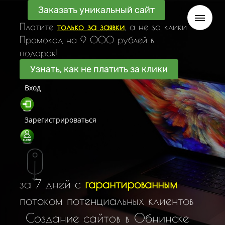
Заказать уникальный сайт
Платите
только за заявки
, а не за клики
Промокод на 9 000 рублей в
подарок
!
Узнать, как не платить за клики
Вход
Зарегистрироваться
за 7 дней с
гарантированным
потоком потенциальных клиентов
С
о
з
д
а
н
и
е
с
а
й
т
о
в
в
О
б
н
и
н
с
к
е