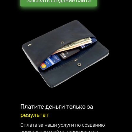
Заказать создание сайта
Мы стараемся превзойти ожидания наших
клиентов. В награду они рекомендуют нас
своим знакомым и партнёрам.
С каждым клиентом общаюсь лично и
детально отвечаю на все вопросы.
Наша компания занимается созданием
сайтов, интернет-магазинов, лендингов и
их продвижением по всей России.
Являемся официальным партнёром
компании Mottor. Мы постоянно улучшаем
качество обслуживания. Работаем на
репутацию - поэтому дорожим каждым
клиентом.
Платите деньги только за
результат
Наши достижения:
— в 2023 году запустили франшизу;
Оплата за наши услуги по созданию
— в 2022 году начали разрабатывать свой
уникального сайта производится