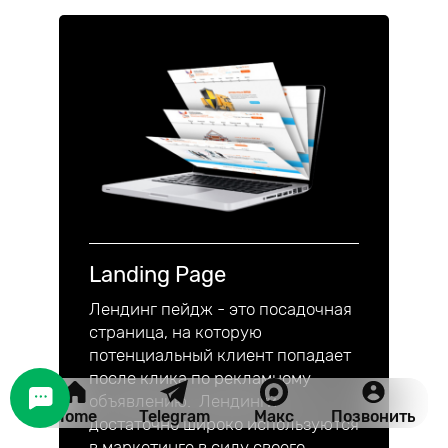
Landing Page
Лендинг пейдж - это посадочная
страница, на которую
потенциальный клиент попадает
после клика по рекламному
объявлению. Лендинги
Home
Telegram
Макс
Позвонить
достаточно широко используются
в маркетинге в силу своего