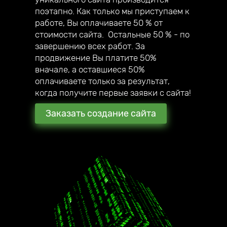
собственный мегамаркетплейс;
поэтапно. Как только мы приступаем к
— в 2020 году создали авторский online
работе, Вы оплачиваете 50 % от
курс по созданию сайтов под ключ.
стоимости сайта. Остальные 50 % - по
завершению всех работ. За
продвижение Вы платите 50%
вначале, а оставшиеся 50%
оплачиваете только за результат,
когда получите первые заявки с сайта!
Заказать создание сайта
2016 год начало работы
нашей компании
180 + создано всего
стильных сайтов
наши клиенты уже в 17
городах