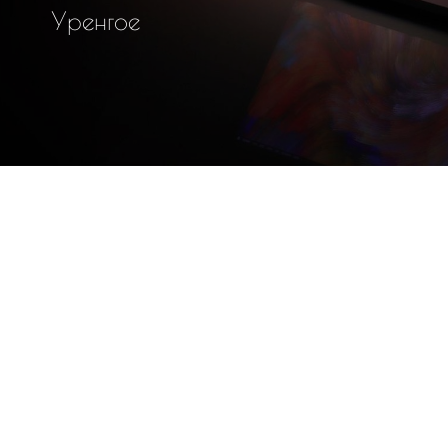
У
р
е
н
г
о
е