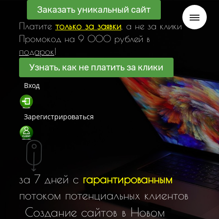
Заказать уникальный сайт
Платите
только за заявки
, а не за клики
Промокод на 9 000 рублей в
подарок
!
Узнать, как не платить за клики
Вход
Зарегистрироваться
за 7 дней с
гарантированным
потоком потенциальных клиентов
С
о
з
д
а
н
и
е
с
а
й
т
о
в
в
Н
о
в
о
м