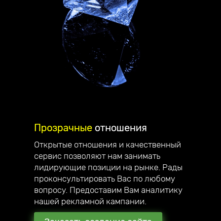
Прозрачные
отношения
Открытые отношения и качественный
сервис позволяют нам занимать
Делаем
стильные сайты
,
лидирующие позиции на рынке. Рады
проконсультировать Вас по любому
которые вас вдохновляют!
вопросу. Предоставим Вам аналитику
Приветствую, меня зовут Андрей
нашей рекламной кампании.
Юзефович, я руководитель компании
Unicode-Profi