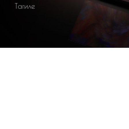
Т
а
г
и
л
е