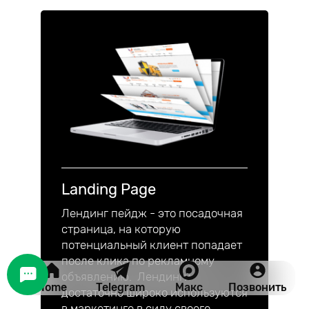
Landing Page
Лендинг пейдж - это посадочная
страница, на которую
потенциальный клиент попадает
после клика по рекламному
объявлению. Лендинги
Home
Telegram
Макс
Позвонить
достаточно широко используются
в маркетинге в силу своего