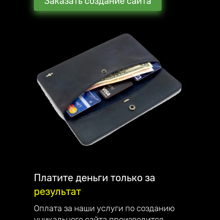
Заказать создание сайта
Мы стараемся превзойти ожидания наших
клиентов. В награду они рекомендуют нас
своим знакомым и партнёрам.
С каждым клиентом общаюсь лично и
детально отвечаю на все вопросы.
Наша компания занимается созданием
сайтов, интернет-магазинов, лендингов и
их продвижением по всей России.
Являемся официальным партнёром
компании Mottor. Мы постоянно улучшаем
качество обслуживания. Работаем на
репутацию - поэтому дорожим каждым
клиентом.
Платите деньги только за
результат
Наши достижения:
— в 2023 году запустили франшизу;
Оплата за наши услуги по созданию
— в 2022 году начали разрабатывать свой
уникального сайта производится