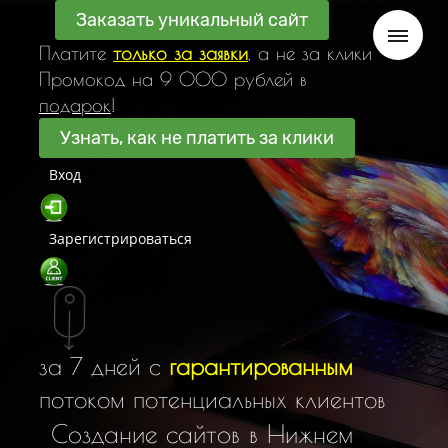
Заказать уникальный сайт
Платите
только за заявки
, а не за клики
Промокод на 9 000 рублей в
подарок
!
Узнать, как не платить за клики
Вход
Зарегистрироваться
за 7 дней с
гарантированным
потоком потенциальных клиентов
С
о
з
д
а
н
и
е
с
а
й
т
о
в
в
Н
и
ж
н
е
м