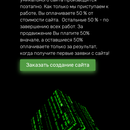
собственный мегамаркетплейс;
поэтапно. Как только мы приступаем к
— в 2020 году создали авторский online
работе, Вы оплачиваете 50 % от
курс по созданию сайтов под ключ.
стоимости сайта. Остальные 50 % - по
завершению всех работ. За
продвижение Вы платите 50%
вначале, а оставшиеся 50%
оплачиваете только за результат,
когда получите первые заявки с сайта!
Заказать создание сайта
2016 год начало работы
нашей компании
180 + создано всего
стильных сайтов
наши клиенты уже в 17
городах