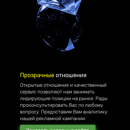
Прозрачные
отношения
Открытые отношения и качественный
сервис позволяют нам занимать
Делаем
стильные сайты
,
лидирующие позиции на рынке. Рады
проконсультировать Вас по любому
которые вас вдохновляют!
вопросу. Предоставим Вам аналитику
Приветствую, меня зовут Андрей
нашей рекламной кампании.
Юзефович, я руководитель компании
Unicode-Profi