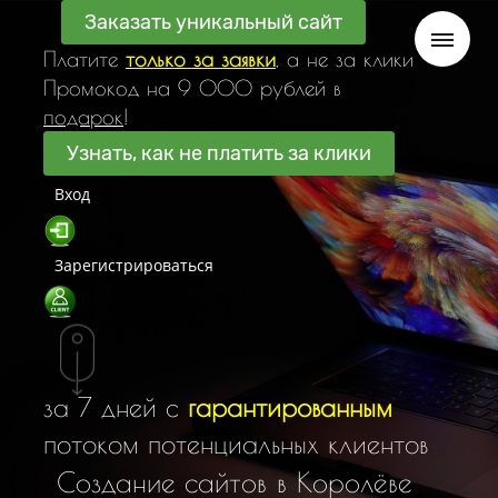
Заказать уникальный сайт
Платите
только за заявки
, а не за клики
Промокод на 9 000 рублей в
подарок
!
Узнать, как не платить за клики
Вход
Зарегистрироваться
за 7 дней с
гарантированным
потоком потенциальных клиентов
С
о
з
д
а
н
и
е
с
а
й
т
о
в
в
К
о
р
о
л
ё
в
е