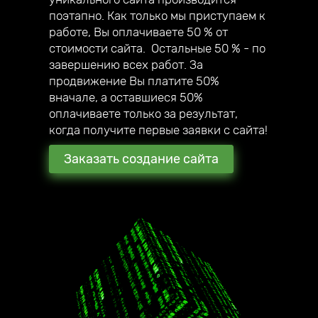
собственный мегамаркетплейс;
поэтапно. Как только мы приступаем к
— в 2020 году создали авторский online
работе, Вы оплачиваете 50 % от
курс по созданию сайтов под ключ.
стоимости сайта. Остальные 50 % - по
завершению всех работ. За
продвижение Вы платите 50%
вначале, а оставшиеся 50%
оплачиваете только за результат,
когда получите первые заявки с сайта!
Заказать создание сайта
2016 год начало работы
нашей компании
180 + создано всего
стильных сайтов
наши клиенты уже в 17
городах