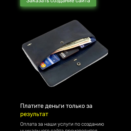
Заказать создание сайта
Мы стараемся превзойти ожидания наших
клиентов. В награду они рекомендуют нас
своим знакомым и партнёрам.
С каждым клиентом общаюсь лично и
детально отвечаю на все вопросы.
Наша компания занимается созданием
сайтов, интернет-магазинов, лендингов и
их продвижением по всей России.
Являемся официальным партнёром
компании Mottor. Мы постоянно улучшаем
качество обслуживания. Работаем на
репутацию - поэтому дорожим каждым
клиентом.
Платите деньги только за
результат
Наши достижения:
— в 2023 году запустили франшизу;
Оплата за наши услуги по созданию
— в 2022 году начали разрабатывать свой
уникального сайта производится