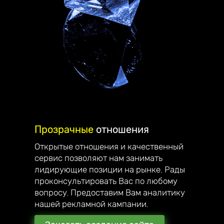
Прозрачные
отношения
Открытые отношения и качественный
сервис позволяют нам занимать
Делаем
стильные сайты
,
лидирующие позиции на рынке. Рады
проконсультировать Вас по любому
которые вас вдохновляют!
вопросу. Предоставим Вам аналитику
Приветствую, меня зовут Андрей
нашей рекламной кампании.
Юзефович, я руководитель компании
Unicode-Profi