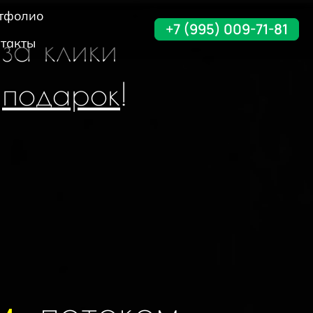
тфолио
+7 (995) 009-71-81
 за клики
такты
в
подарок
!