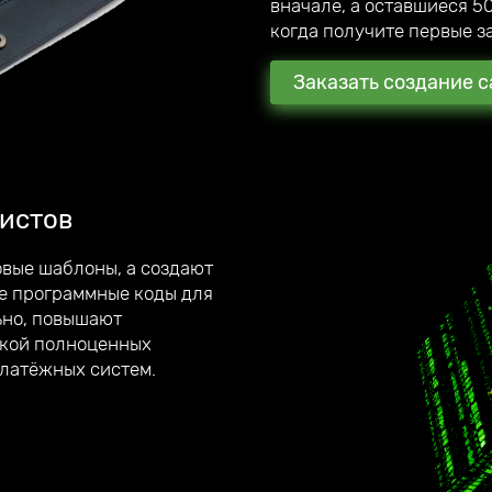
вначале, а оставшиеся 50
когда получите первые за
Заказать создание с
истов
ты
, которые
вые шаблоны, а создают
е программные коды для
ьно, повышают
вич, я
ткой полноценных
платёжных систем.
ентов. В награду они
ам.
о отвечаю на все вопросы.