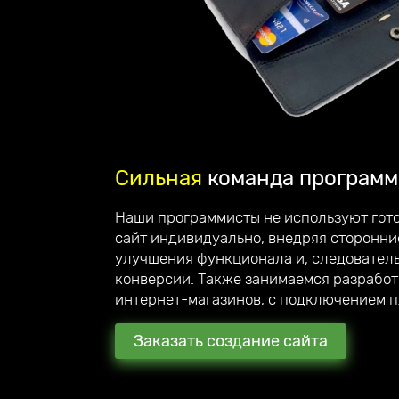
Сильная
команда программ
Делаем
стильные сай
Наши программисты не используют гото
вас вдохновляют!
сайт индивидуально, внедряя сторонни
улучшения функционала и, следовател
Приветствую, меня зовут Андрей Юзефо
конверсии. Также занимаемся разрабо
руководитель компании Unicode-Profi
интернет-магазинов, с подключением 
Мы стараемся превзойти ожидания наших кли
рекомендуют нас своим знакомым и партнёр
Заказать создание сайта
С каждым клиентом общаюсь лично и детальн