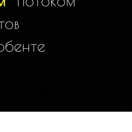
м
потоком
тов
р
б
е
н
т
е