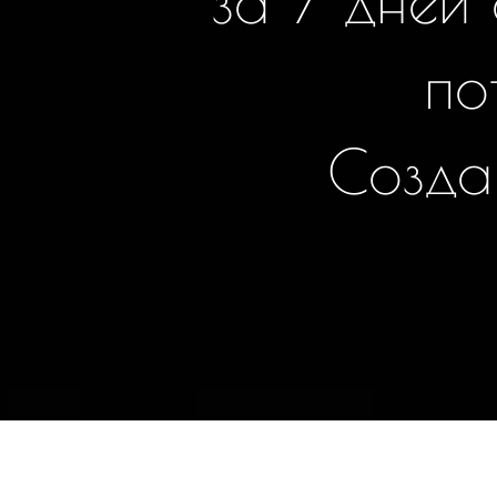
за 7 дней
по
С
о
з
д
а