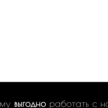
ему
выгодно
работать с н