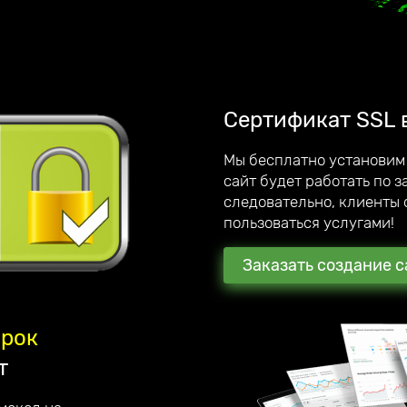
, интернет-магазинов,
ии. Являемся официальным
лучшаем качество
этому дорожим каждым
Сертификат SSL 
Мы бесплатно установим
сайт будет работать по 
обственный мегамаркетплейс;
следовательно, клиенты 
 по созданию сайтов под ключ.
пользоваться услугами!
Заказать создание с
арок
т