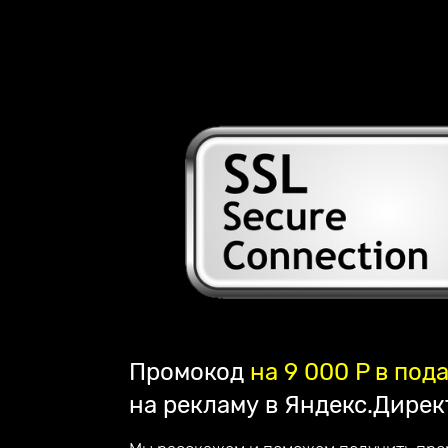
Наша компания занимается созданием сайтов
лендингов и их продвижением по всей Росс
партнёром компании Mottor. Мы постоянно у
обслуживания. Работаем на репутацию - по
клиентом.
Наши достижения:
— в 2023 году запустили франшизу;
— в 2022 году начали разрабатывать свой с
— в 2020 году создали авторский online курс
2016 год начало работы
Промокод
на 9 000 P в под
нашей компании
на рекламу в Яндекс.Дирек
180 + создано всего
стильных сайтов