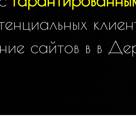
 с
гарантированны
тенциальных клиен
н
и
е
с
а
й
т
о
в
в
в
Д
е