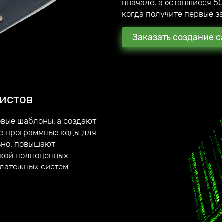
вначале, а оставшиеся 50
когда получите первые за
Заказать создание с
истов
ты
, которые
вые шаблоны, а создают
е программные коды для
ьно, повышают
вич, я
ткой полноценных
платёжных систем.
ентов. В награду они
ам.
о отвечаю на все вопросы.