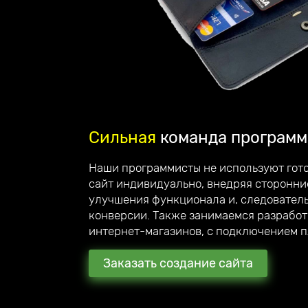
Сильная
команда программ
Делаем
стильные сай
Наши программисты не используют гото
вас вдохновляют!
сайт индивидуально, внедряя сторонни
улучшения функционала и, следовател
Приветствую, меня зовут Андрей Юзефо
конверсии. Также занимаемся разрабо
руководитель компании Unicode-Profi
интернет-магазинов, с подключением 
Мы стараемся превзойти ожидания наших кли
рекомендуют нас своим знакомым и партнёр
Заказать создание сайта
С каждым клиентом общаюсь лично и детальн