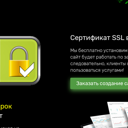
, интернет-магазинов,
ии. Являемся официальным
лучшаем качество
этому дорожим каждым
Сертификат SSL 
Мы бесплатно установим
сайт будет работать по 
обственный мегамаркетплейс;
следовательно, клиенты 
 по созданию сайтов под ключ.
пользоваться услугами!
Заказать создание с
арок
т