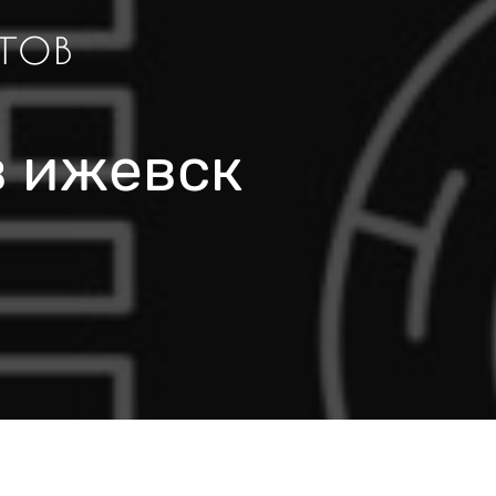
тов
в ижевск