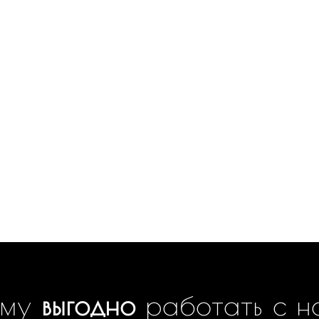
ему
выгодно
работать с н