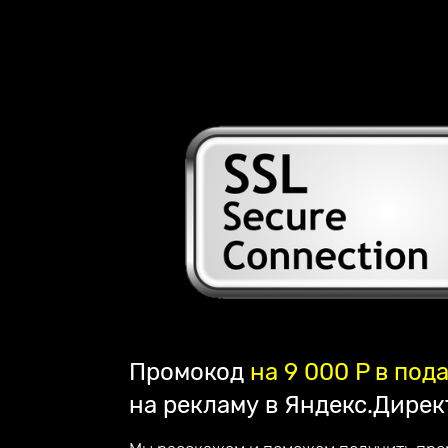
Наша компания занимается созданием сайтов
лендингов и их продвижением по всей Росс
партнёром компании Mottor. Мы постоянно у
обслуживания. Работаем на репутацию - по
клиентом.
Наши достижения:
— в 2023 году запустили франшизу;
— в 2022 году начали разрабатывать свой с
— в 2020 году создали авторский online курс
2016 год начало работы
Промокод
на 9 000 P в под
нашей компании
на рекламу в Яндекс.Дирек
180 + создано всего
стильных сайтов