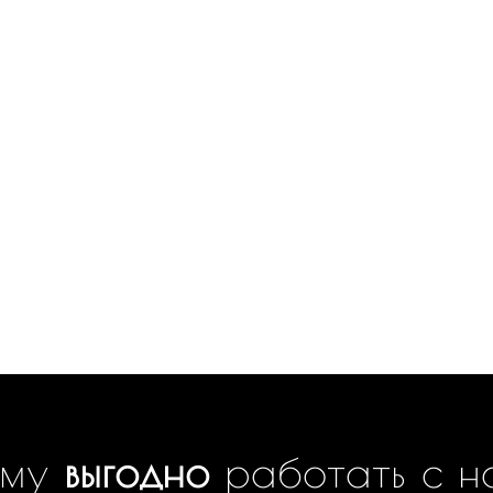
ему
выгодно
работать с н