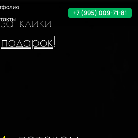
тфолио
+7 (995) 009-71-81
 за клики
такты
в
подарок
!