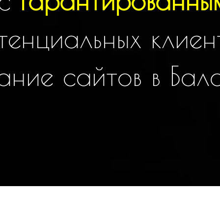
 с
гарантированны
тенциальных клиен
а
н
и
е
с
а
й
т
о
в
в
Б
а
л