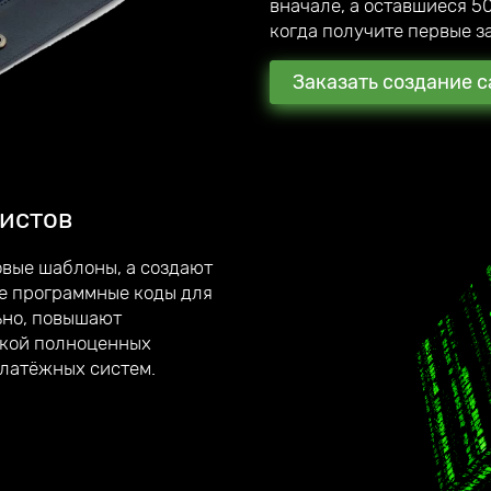
вначале, а оставшиеся 50
когда получите первые за
Заказать создание с
истов
ты
, которые
вые шаблоны, а создают
е программные коды для
ьно, повышают
вич, я
ткой полноценных
платёжных систем.
ентов. В награду они
ам.
о отвечаю на все вопросы.