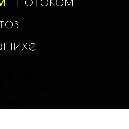
м
потоком
тов
а
ш
и
х
е