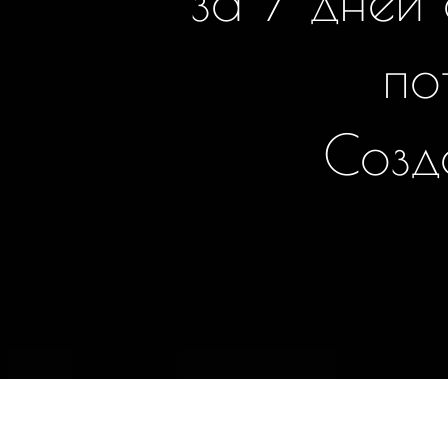
за 7 дней
по
С
о
з
д