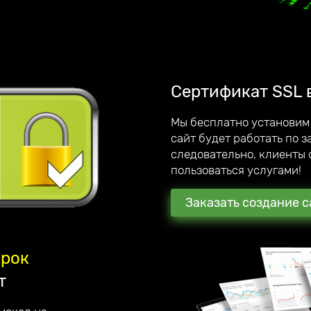
, интернет-магазинов,
ии. Являемся официальным
лучшаем качество
этому дорожим каждым
Сертификат SSL 
Мы бесплатно установим
сайт будет работать по 
обственный мегамаркетплейс;
следовательно, клиенты 
 по созданию сайтов под ключ.
пользоваться услугами!
Заказать создание с
арок
т