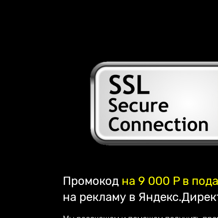
Наша компания занимается созданием сайтов
лендингов и их продвижением по всей Росс
партнёром компании Mottor. Мы постоянно у
обслуживания. Работаем на репутацию - по
клиентом.
Наши достижения:
— в 2023 году запустили франшизу;
— в 2022 году начали разрабатывать свой с
— в 2020 году создали авторский online курс
2016 год начало работы
Промокод
на 9 000 P в под
нашей компании
на рекламу в Яндекс.Дирек
180 + создано всего
стильных сайтов