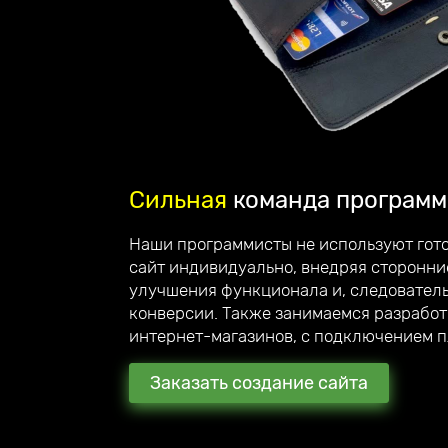
Сильная
команда программ
Делаем
стильные сай
Наши программисты не используют гото
вас вдохновляют!
сайт индивидуально, внедряя сторонни
улучшения функционала и, следовател
Приветствую, меня зовут Андрей Юзефо
конверсии. Также занимаемся разрабо
руководитель компании Unicode-Profi
интернет-магазинов, с подключением 
Мы стараемся превзойти ожидания наших кли
рекомендуют нас своим знакомым и партнёр
Заказать создание сайта
С каждым клиентом общаюсь лично и детальн